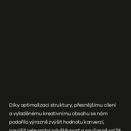
Díky optimalizaci struktury, přesnějšímu cílení
a vyladěnému kreativnímu obsahu se nám
podařilo výrazně zvýšit hodnotu konverzí,
navýšit relevantní návštěvnost a současně snížit