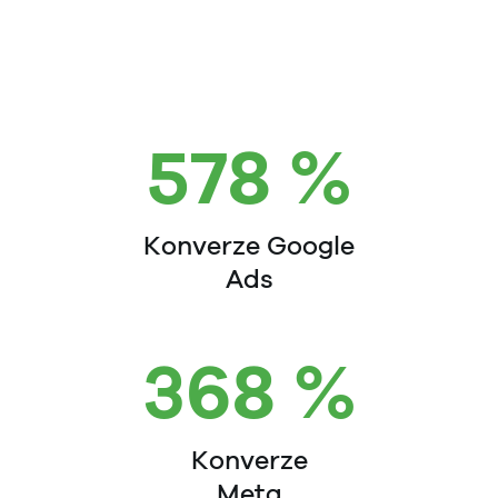
e-shopu jsme dále navrhli strategii, jak vše
podpořit výkonnostním marketingem.
578 %
Konverze Google
Ads
368 %
Konverze
Meta