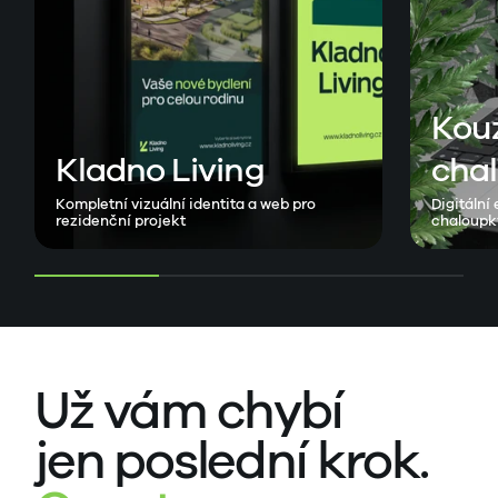
Kou
Kladno Living
cha
Kompletní vizuální identita a web pro
Digitální
rezidenční projekt
chaloupk
Už vám chybí
jen poslední krok.