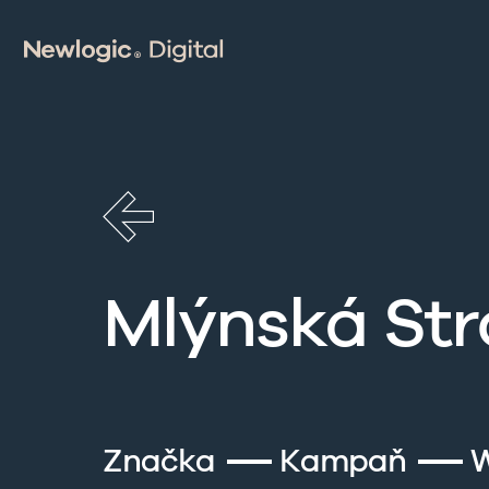
Mlýnská St
Značka
Kampaň
W