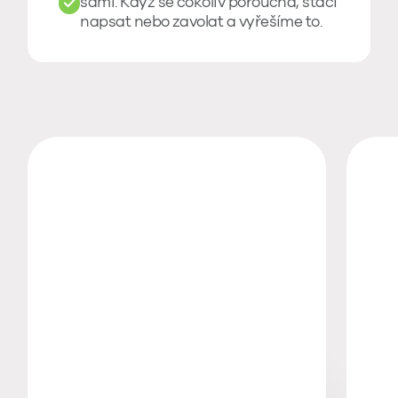
sami. Když se cokoliv porouchá, stačí
napsat nebo zavolat a vyřešíme to.