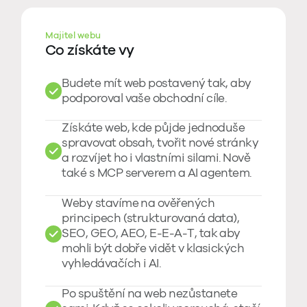
Majitel webu
Co získáte vy
Budete mít web postavený tak, aby
podporoval vaše obchodní cíle.
Získáte web, kde půjde jednoduše
spravovat obsah, tvořit nové stránky
a rozvíjet ho i vlastními silami. Nově
také s MCP serverem a AI agentem.
Weby stavíme na ověřených
principech (strukturovaná data),
SEO, GEO, AEO, E-E-A-T, tak aby
mohli být dobře vidět v klasických
vyhledávačích i AI.
Po spuštění na web nezůstanete