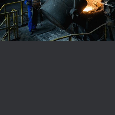
O klientovi
Společnost Saint-Gobain je světový lídr na trhu
stavebních materiálů. Společně jsme zrealizovali